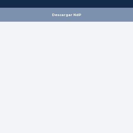
Descargar NdP
Volver
Home
Prensa
El mercado mantiene su tendencia y logra 111.894 ventas en
mayo
El mercado mantiene
su tendencia y logra
111.894 ventas en mayo