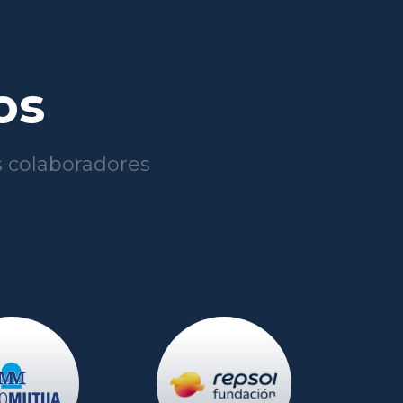
os
 colaboradores