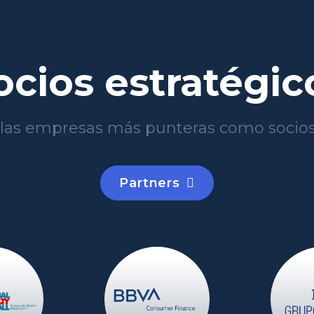
ocios estratégic
las empresas más punteras como socios
Partners