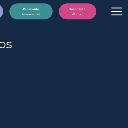
Faconauto
Faconauto
Universidad
Woman
os