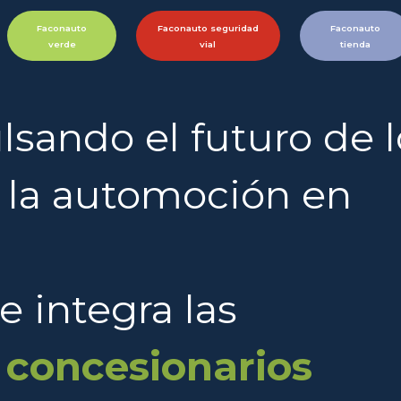
Faconauto
Faconauto seguridad
Faconauto
verde
vial
tienda
sando el futuro de l
y la automoción en
e integra las
 concesionarios