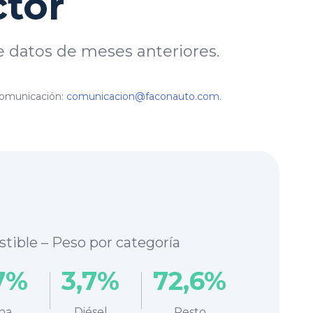
ctor
e datos de meses anteriores.
Comunicación:
comunicacion@faconauto.com
.
ible – Peso por categoría
7%
3,7%
72,6%
na
Diésel
Resto