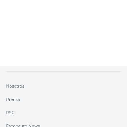
SÍGUENOS EN NUESTRAS REDES SOCIALES
Nosotros
Prensa
RSC
Faconauto News