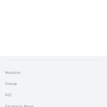
SÍGUENOS EN NUESTRAS REDES SOCIALES
Nosotros
Prensa
RSC
Faconauto News